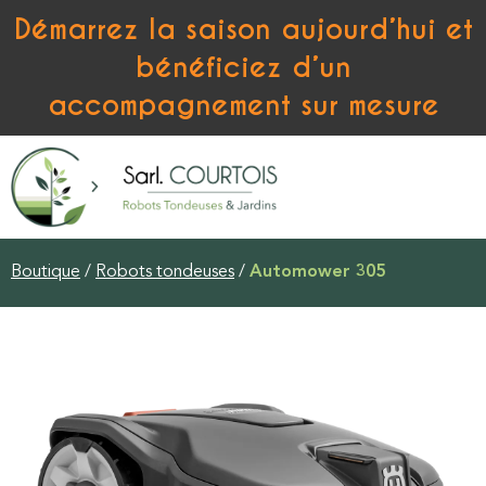
Démarrez la saison aujourd’hui et
bénéficiez d’un
accompagnement sur mesure
Boutique
/
Robots tondeuses
/
Automower 305