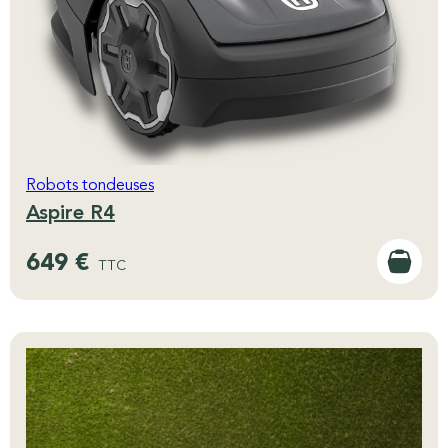
Robots tondeuses
Aspire R4
649 €
TTC