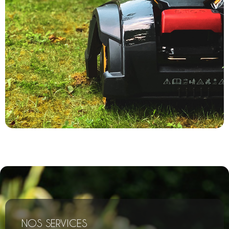
systèmes de détection de coupure de fil pour
installations souterraines et d’un atelier de 200m²
dédié à la réparation des robots de tonte en cas de
panne ou de casse.
A partir de
79€ TTC
Contactez-nous
Déplacement
Besoin d’un déplacement dans votre jardin ? nous
vous proposons de venir sur rendez vous dans un
NOS SERVICES