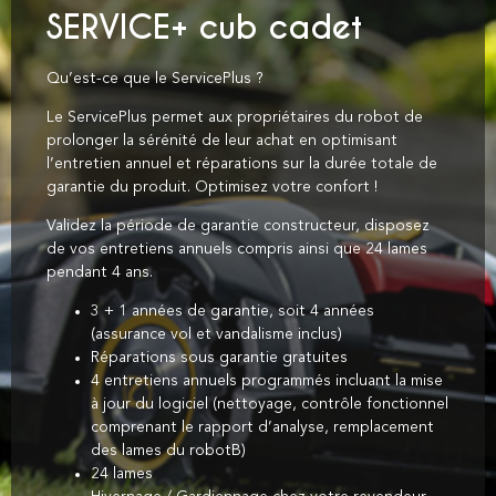
rayon de 60km autour de chez nous.
SERVICE+ cub cadet
Déplacement à
19€ TTC
(hors main d’œuvre)
Qu’est-ce que le ServicePlus ?
Le ServicePlus permet aux propriétaires du robot de
Contactez-nous
prolonger la sérénité de leur achat en optimisant
l’entretien annuel et réparations sur la durée totale de
garantie du produit. Optimisez votre confort !
Validez la période de garantie constructeur, disposez
de vos entretiens annuels compris ainsi que 24 lames
pendant 4 ans.
3 + 1 années de garantie, soit 4 années
(assurance vol et vandalisme inclus)
Réparations sous garantie gratuites
4 entretiens annuels programmés incluant la mise
à jour du logiciel (nettoyage, contrôle fonctionnel
comprenant le rapport d’analyse, remplacement
des lames du robotB)
24 lames